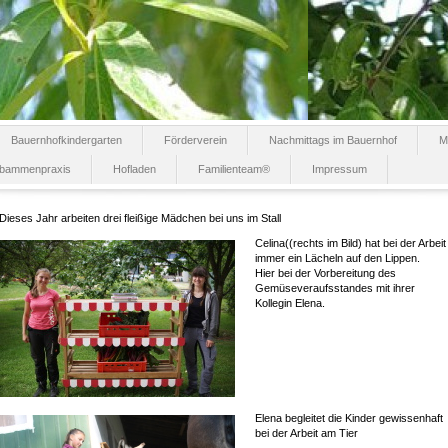
Bauernhofkindergarten
Förderverein
Nachmittags im Bauernhof
M
bammenpraxis
Hofladen
Familienteam®
Impressum
Dieses Jahr arbeiten drei fleißige Mädchen bei uns im Stall
Celina((rechts im Bild) hat bei der Arbeit
immer ein Lächeln auf den Lippen.
Hier bei der Vorbereitung des
Gemüseveraufsstandes mit ihrer
Kollegin Elena.
Elena begleitet die Kinder gewissenhaft
bei der Arbeit am Tier