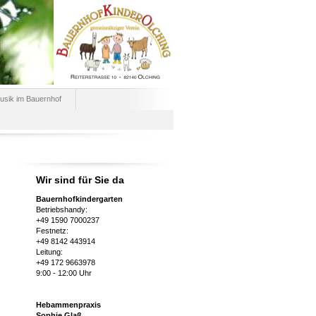
usik im Bauernhof
Wir sind für Sie da
Bauernhofkindergarten
Betriebshandy:
+49 1590 7000237
Festnetz:
+49 8142 443914
Leitung:
+49 172 9663978
9:00 - 12:00 Uhr
Hebammenpraxis
Sophie Glaß