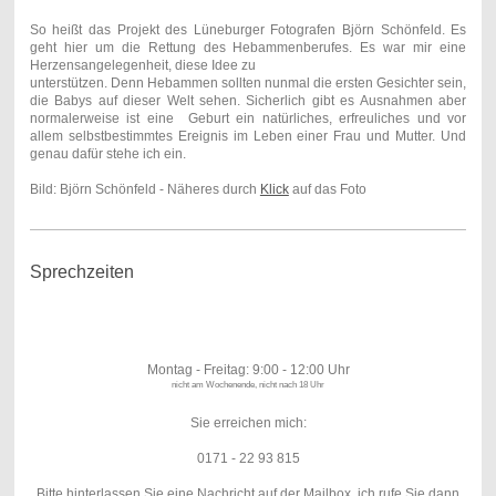
So heißt das Projekt des Lüneburger Fotografen Björn Schönfeld. Es
geht hier um die Rettung des Hebammenberufes. Es war mir eine
Herzensangelegenheit, diese Idee zu
unterstützen. Denn Hebammen sollten nunmal die ersten Gesichter sein,
die Babys auf dieser Welt sehen. Sicherlich gibt es Ausnahmen aber
normalerweise ist eine Geburt ein natürliches, erfreuliches und vor
allem selbstbestimmtes Ereignis im Leben einer Frau und Mutter. Und
genau dafür stehe ich ein.
Bild: Björn Schönfeld - Näheres durch
Klick
auf das Foto
Sprechzeiten
Montag - Freitag: 9:00 - 12:00 Uhr
nicht am Wochenende, nicht nach 18 Uhr
Sie erreichen mich:
0171 - 22 93 815
Bitte hinterlassen Sie eine Nachricht auf der Mailbox, ich rufe Sie dann