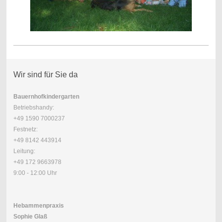
Wir sind für Sie da
Bauernhofkindergarten
Betriebshandy:
+49 1590 7000237
Festnetz:
+49 8142 443914
Leitung:
+49 172 9663978
9:00 - 12:00 Uhr
Hebammenpraxis
Sophie Glaß